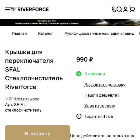
Главная
Каталог
Русифицированные накладки клавиш
Крышка для
990 ₽
переключателя
SFAL
В наличии
Стеклоочиститель
Рассчитать доставку
Riverforce
Нашли дешевле?
0
Нет отзывов
Арт.
SF-AL
Хочу в подарок
стеклоочиститель
Гарантия 1 год
В корзину
Цена действительна только для