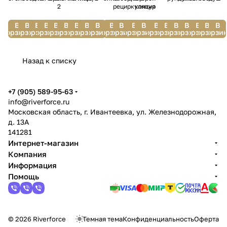
2
рециркуляция
контур
В
В
В
В
В
В
В
В
В
В
В
В
В
В
В
В
В
В
В
В
корзину
корзину
корзину
корзину
корзину
корзину
корзину
корзину
корзину
корзину
корзину
корзину
корзину
корзину
корзину
корзину
корзину
корзину
корзину
корзи
Назад к списку
+7 (905) 589-95-63
info@riverforce.ru
Московская область, г. Ивантеевка, ул. Железнодорожная,
д. 13А
141281
Интернет-магазин
Компания
Информация
Помощь
© 2026 Riverforce
Темная тема
Конфиденциальность
Оферта