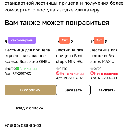
стандартной лестницы прицепа и получения более
комфортного доступа к лодке или катеру.
Вам также может понравиться
Рекомендуем
Хит
Хит
5 990 ₽
19 900 ₽
19 900 ₽
Лестница для прицепа
Лестница для
Лестница для
ступень на запасное
прицепа Boat
прицепа Boat
колесо Boat step ONE
steps MINI-G
steps MAXI
Riverforce
Riverforce
Riverforce
0
0
В наличии
0
0
0
0
Арт.
RF-2007-05
Нет в наличии
Нет в наличии
Арт.
RF-2007-02
Арт.
RF-2007-03
В корзину
Заказать
Заказать
Назад к списку
+7 (905) 589-95-63