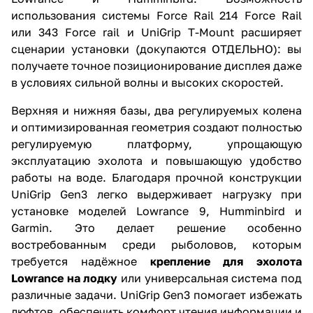
использования системы Force Rail 214 Force Rail
или 343 Force rail и UniGrip T-Mount расширяет
сценарии установки (докупаются ОТДЕЛЬНО): вы
получаете точное позиционирование дисплея даже
в условиях сильной волны и высоких скоростей.
Верхняя и нижняя базы, два регулируемых колена
и оптимизированная геометрия создают полностью
регулируемую платформу, упрощающую
эксплуатацию эхолота и повышающую удобство
работы на воде. Благодаря прочной конструкции
UniGrip Gen3 легко выдерживает нагрузку при
установке моделей Lowrance 9, Humminbird и
Garmin. Это делает решение особенно
востребованным среди рыболовов, которым
требуется надёжное
крепление для эхолота
Lowrance на лодку
или универсальная система под
различные задачи. UniGrip Gen3 помогает избежать
люфтов, обеспечить комфорт чтения информации и