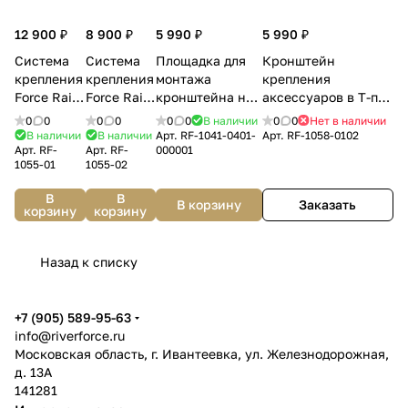
12 900 ₽
8 900 ₽
5 990 ₽
5 990 ₽
Система
Система
Площадка для
Кронштейн
крепления
крепления
монтажа
крепления
Force Rail
Force Rail
кронштейна на
аксессуаров в Т-паз
343
214
палубу UniGrip
T-Mount
0
0
0
0
0
0
В наличии
0
0
Нет в наличии
Riverforce
Riverforce
Deck Mount
универсальный 129
В наличии
В наличии
Арт.
RF-1041-0401-
Арт.
RF-1058-0102
Арт.
RF-
Арт.
RF-
000001
Riverforce
1055-01
1055-02
В
В
В корзину
Заказать
корзину
корзину
Назад к списку
+7 (905) 589-95-63
info@riverforce.ru
Московская область, г. Ивантеевка, ул. Железнодорожная,
д. 13А
141281