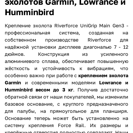
эхолотов Garmin, Lowrance и
Humminbird
Крепление эхолота Riverforce UniGrip Main Gen3 -
профессиональная система, созданная на
собственном производстве Riverforce для
надёжной установки дисплеев диагональю 7 - 12
дюймов. Конструкция из усиленного
алюминиевого сплава, обеспечивает повышенную
жёсткость и устойчивость к вибрациям, что
особенно важно при работе с
креплением эхолота
Garmin
и современными моделями
Lowrance и
Humminbird весом до 3 кг
. Получив достаточно
обратной связи от наши покупателей, мы изменили
базовое основание, с круглого предназначеного
для палубы, на прямоугольное для планширя.
Основание теперь может быть установленно на
систему крепления Force Rail. Их размеры и
крепёжные отверстия полностью совпадают. Наши