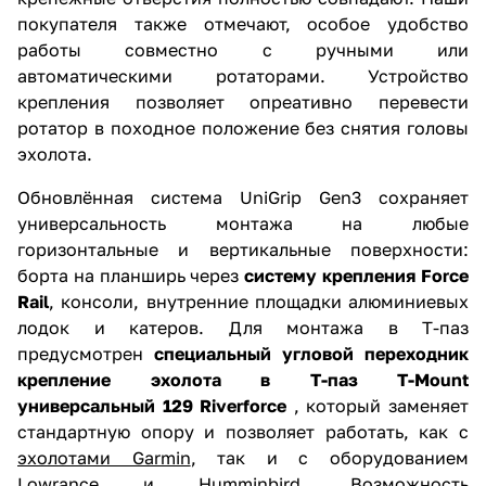
покупателя также отмечают, особое удобство
работы совместно с ручными или
автоматическими ротаторами. Устройство
крепления позволяет опреативно перевести
ротатор в походное положение без снятия головы
эхолота.
Обновлённая система UniGrip Gen3 сохраняет
универсальность монтажа на любые
горизонтальные и вертикальные поверхности:
борта на планширь через
систему крепления Force
Rail
, консоли, внутренние площадки алюминиевых
лодок и катеров. Для монтажа в Т-паз
предусмотрен
специальный угловой переходник
крепление эхолота в Т-паз T-Mount
универсальный 129 Riverforce
, который заменяет
стандартную опору и позволяет работать, как с
эхолотами Garmin
, так и с оборудованием
Lowrance и Humminbird. Возможность