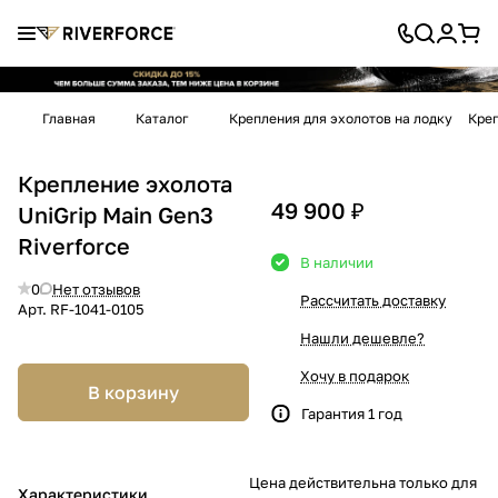
Главная
Каталог
Крепления для эхолотов на лодку
Креп
Крепление эхолота
49 900 ₽
UniGrip Main Gen3
Riverforce
В наличии
0
Нет отзывов
Рассчитать доставку
Арт.
RF-1041-0105
Нашли дешевле?
Хочу в подарок
В корзину
Гарантия 1 год
Цена действительна только для
Характеристики