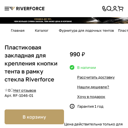
Главная
Каталог
Фурнитура для лодочных тентов
Пласт
Пластиковая
990 ₽
закладная для
крепления кнопки
В наличии
тента в рамку
Рассчитать доставку
стекла Riverforce
Нашли дешевле?
0
Нет отзывов
Арт.
RF-1046-01
Хочу в подарок
Гарантия 1 год
В корзину
Цена действительна только для