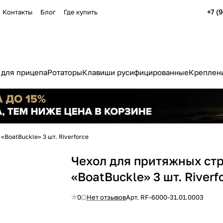
+7 (
Контакты
Блог
Где купить
 для прицепа
Ротаторы
Клавиши русифицированные
Креплени
«BoatBuckle» 3 шт. Riverforce
Чехол для притяжных ст
«BoatBuckle» 3 шт. Riverf
0
Нет отзывов
Арт.
RF-6000-31.01.0003