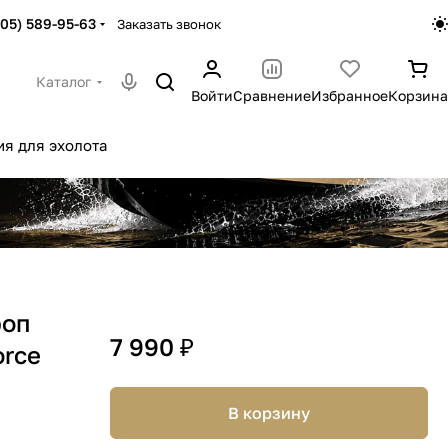
905) 589-95-63
Заказать звонок
Каталог
Войти
Сравнение
Избранное
Корзина
я для эхолота
роп
7 990 ₽
orce
В корзину